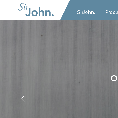
SirJohn.
Prod
o