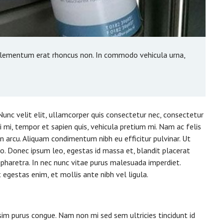
d elementum erat rhoncus non. In commodo vehicula urna,
Nunc velit elit, ullamcorper quis consectetur nec, consectetur
ci mi, tempor et sapien quis, vehicula pretium mi. Nam ac felis
 arcu. Aliquam condimentum nibh eu efficitur pulvinar. Ut
to. Donec ipsum leo, egestas id massa et, blandit placerat
pharetra. In nec nunc vitae purus malesuada imperdiet.
 egestas enim, et mollis ante nibh vel ligula.
sim purus congue. Nam non mi sed sem ultricies tincidunt id