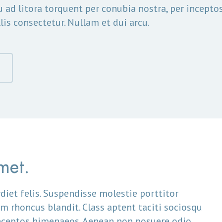
qu ad litora torquent per conubia nostra, per incep
is consectetur. Nullam et dui arcu.
met.
diet felis. Suspendisse molestie porttitor
m rhoncus blandit. Class aptent taciti sociosqu
 inceptos himenaeos. Aenean non posuere odio,