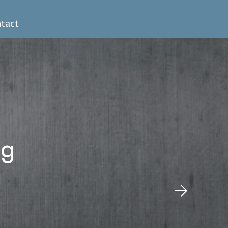
tact
ng