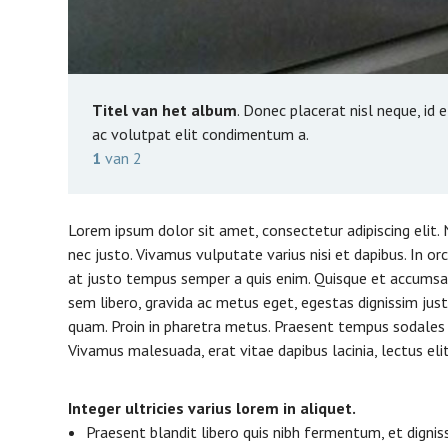
Titel van het album
Titel van het album
. Donec placerat nisl neque, i
ac volutpat elit condimentum a.
1
van
2
Lorem ipsum dolor sit amet, consectetur adipiscing elit. 
nec justo. Vivamus vulputate varius nisi et dapibus. In or
at justo tempus semper a quis enim. Quisque et accumsan
sem libero, gravida ac metus eget, egestas dignissim jus
quam. Proin in pharetra metus. Praesent tempus sodales 
Vivamus malesuada, erat vitae dapibus lacinia, lectus elit
Integer ultricies varius lorem in aliquet.
Praesent blandit libero quis nibh fermentum, et dignis