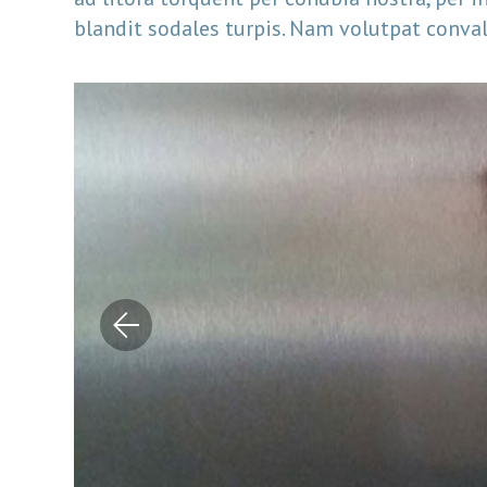
blandit sodales turpis. Nam volutpat convall