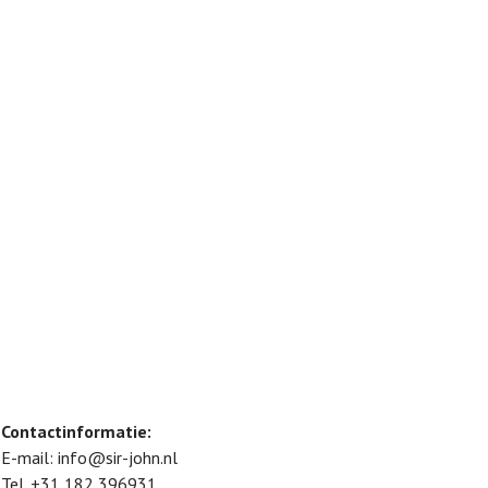
Contactinformatie:
E-mail:
info@sir-john.nl
Tel.
+31 182 396931