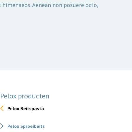
tos himenaeos. Aenean non posuere odio,
Pelox producten
Pelox Beitspasta
Pelox Sproeibeits