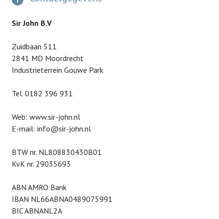
Sir John B.V
Zuidbaan 511
2841 MD Moordrecht
Industrieterrein Gouwe Park
Tel. 0182 396 931
Web: www.sir-john.nl
E-mail: info@sir-john.nl
BTW nr. NL808830430B01
KvK nr. 29035693
ABN AMRO Bank
IBAN NL66ABNA0489075991
BIC ABNANL2A