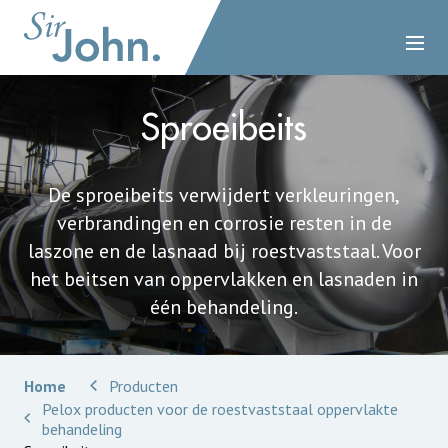
Sproeibeits
De sproeibeits verwijdert verkleuringen,
verbrandingen en corrosie resten in de
laszone en de lasnaad bij roestvaststaal. Voor
het beitsen van oppervlakken en lasnaden in
één behandeling.
Home
Producten
Pelox producten voor de roestvaststaal oppervlakte
behandeling