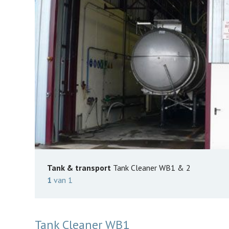
Tank & transport
Tank Cleaner WB1 & 2
1
van
1
Tank Cleaner WB1