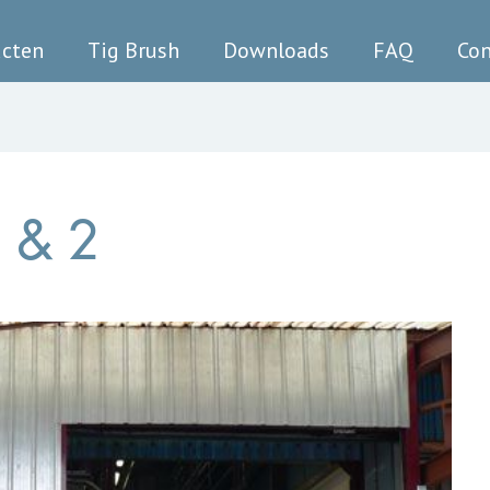
ucten
Tig Brush
Downloads
FAQ
Con
 & 2