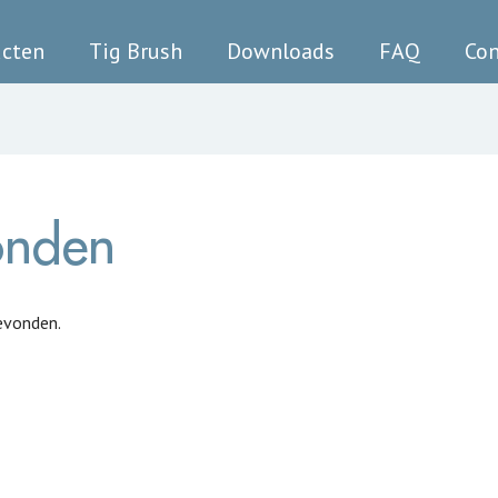
ucten
Tig Brush
Downloads
FAQ
Con
onden
evonden.