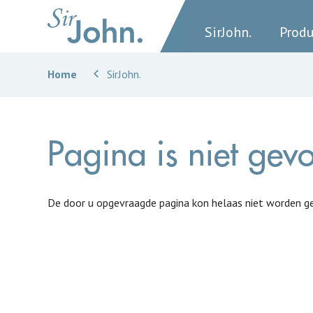
SirJohn.
Prod
Home
SirJohn.
Pagina is niet gev
De door u opgevraagde pagina kon helaas niet worden g